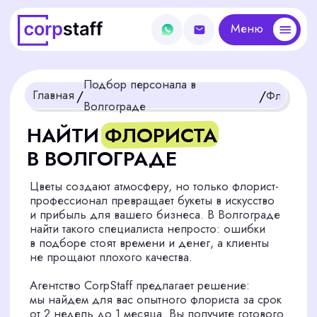
Меню
Меню
Подбор персонала в
/
/
Главная
Флорист
Волгограде
НАЙТИ ФЛОРИСТА
В ВОЛГОГРАДЕ
Цветы создают атмосферу, но только флорист-
профессионал превращает букеты в искусство
и прибыль для вашего бизнеса. В Волгограде
найти такого специалиста непросто: ошибки
в подборе стоят времени и денег, а клиенты
не прощают плохого качества.
Агентство CorpStaff предлагает решение:
мы найдем для вас опытного флориста за срок
от 2 недель до 1 месяца. Вы получите готового
к работе мастера для цветочного салона,
магазина или мероприятия в любой точке России
Получить бесплатную консультацию