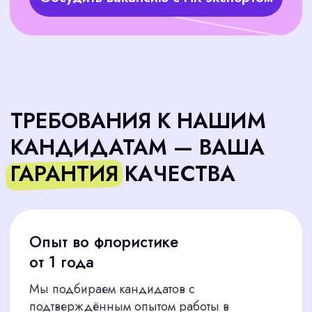
СКОЛЬКО СТОИТ
ПОДБОР ФЛОРИСТА
30%
— предоплата
для старта активного поиска
70% — остаток
после утверждения кандидата
Стоимость — один месячный оклад флориста по
Волгограду. Оплата делится на два этапа для
вашего удобства
Гарантия:
За 10 000 руб размещаем вакансию
на платформах. Уточните стоимость на
консультации.
Дополнительно:
Если флорист не пройдет испытательный срок
(30 дней), мы найдем ему бесплатную замену