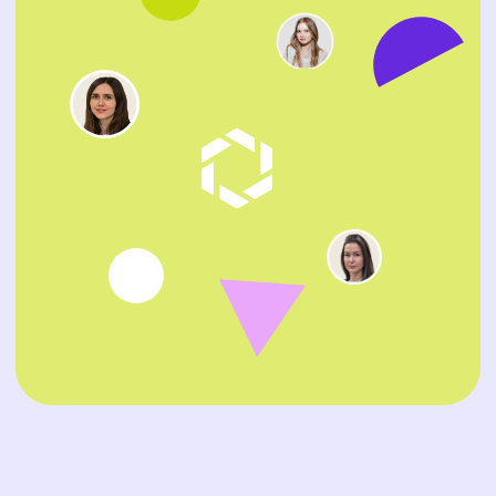
Поиск кандидатов через базу
02
резюме
Мы не ограничиваемся стандартными
работными сайтами, а используем внутреннюю
базу кандидатов. Публикуем целевые вакансии,
чтобы охватить как можно больше соискателей
Тщательная проверка опыта
03