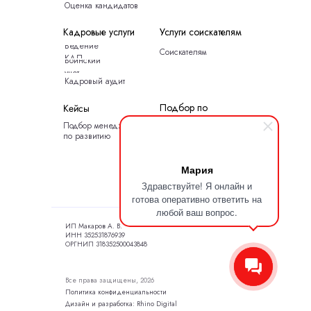
Оценка кандидатов
Кадровые услуги
Услуги соискателям
Ведение
Соискателям
КДП
Воинский
учет
Кадровый аудит
Подбор по
Кейсы
специальности
Подбор менеджера
О
по развитию
нас
Блог
Контакты
Мария
Карта сайта
Здравствуйте! Я онлайн и
готова оперативно ответить на
любой ваш вопрос.
ИП Макаров А. В.
ИНН 352531876939
ОРГНИП 318352500043848
Все права защищены, 2026
Политика конфиденциальности
Дизайн и разработка: Rhino Digital