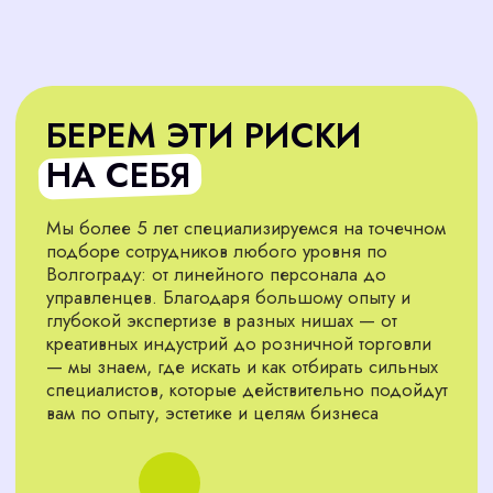
КАК МЫ РАБОТАЕМ:
ПОЛНЫЙ ЦИКЛ ПОДБОРА
ФЛОРИСТА ДЛЯ ВАШЕГО
БИЗНЕСА
Мы находим мастеров, которые справляются с
упаковкой, доставкой и оформлением
композиций, экономя ваше время
Подобрать сотрудника
Анализ рынка флористов
01
Изучаем ситуацию в нише: уровень
конкуренции, средние зарплаты,
востребованные навыки. На основе этого
создаём чёткий и реалистичный портрет
идеального кандидата, который будет
соответствовать профессиональным
требованиям