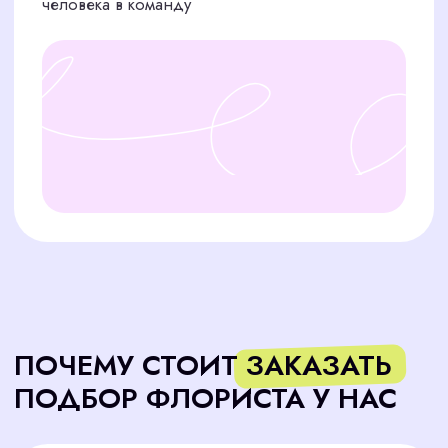
Знание современных
техник и трендов
Мы отбираем флористов, которые владеют
актуальными техниками сборки, работают с
нестандартными формами и материалами и
знают, что сегодня в тренде
Умение создавать
коммерчески успешные
композиции
Кандидаты умеют адаптировать идеи под
бюджет клиента, грамотно подбирать
цветовую палитру и выгодно презентовать
букет, чтобы он вызывал желание купить
здесь и сейчас
Отличные навыки общения
для консультаций и