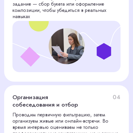
Экономия вашего времени
Мы берем на себя всю рутинную работу:
поиск, отбор, проверку и проведение
первичных собеседований. Вы
встречаетесь только с финалистами
Профессиональная
экспертиза
Мы — не универсальное кадровое
агентство. Наша специализация —
точечный подбор экспертов. Мы
знаем, какими качествами должен
обладать идеальный флорист, и