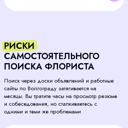
и собеседования, но сталкиваетесь с
одними и теми же проблемами
ОТСУТСТВИЕ ОПЫТА
Многие соискатели не знают
современных трендов флористики,
не умеют работать с современными
материалами и не понимают
запросов требовательных клиентов
СЛАБОЕ ПОРТФОЛИО
Работы кандидатов не соответствуют
уровню вашего бизнеса. Вместо
вдохновляющих букетов и современных
композиций — базовые наборы, не
вызывающие доверия