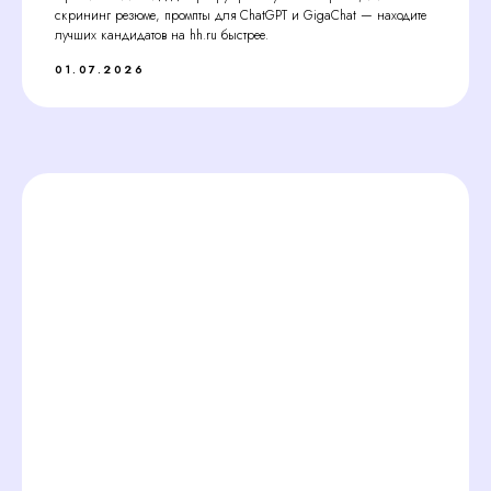
скрининг резюме, промпты для ChatGPT и GigaChat — находите
лучших кандидатов на hh.ru быстрее.
01.07.2026