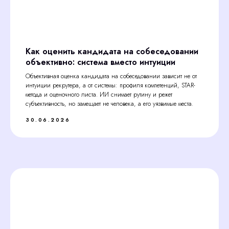
Как оценить кандидата на собеседовании
объективно: система вместо интуиции
Объективная оценка кандидата на собеседовании зависит не от
интуиции рекрутера, а от системы: профиля компетенций, STAR-
метода и оценочного листа. ИИ снимает рутину и режет
субъективность, но замещает не человека, а его уязвимые места.
30.06.2026