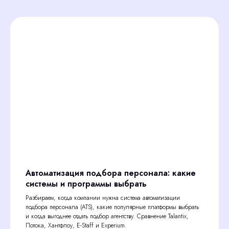
Автоматизация подбора персонала: какие
системы и программы выбрать
Разбираем, когда компании нужна система автоматизации
подбора персонала (ATS), какие популярные платформы выбрать
и когда выгоднее отдать подбор агентству. Сравнение Talantix,
Потока, Хантфлоу, E-Staff и Experium.