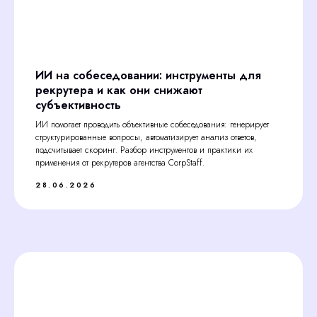
ИИ на собеседовании: инструменты для
рекрутера и как они снижают
субъективность
ИИ помогает проводить объективные собеседования: генерирует
структурированные вопросы, автоматизирует анализ ответов,
подсчитывает скоринг. Разбор инструментов и практики их
применения от рекрутеров агентства CorpStaff.
28.06.2026