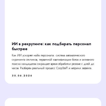
ИИ в рекрутинге: как подбирать персонал
быстрее
Как ИИ ускоряет найм персонала: система автоматического
скрининга откликов, первичной квалификации ботом и активного
поиска кандидатов сокращает время обработки резюме с дней до
часов. Разберём реальный процесс CorpStaff и метрики эффекта.
30.06.2026