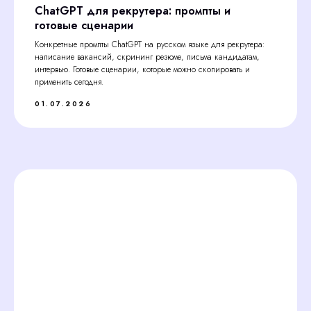
ChatGPT для рекрутера: промпты и
готовые сценарии
Конкретные промпты ChatGPT на русском языке для рекрутера:
написание вакансий, скрининг резюме, письма кандидатам,
интервью. Готовые сценарии, которые можно скопировать и
применить сегодня.
01.07.2026