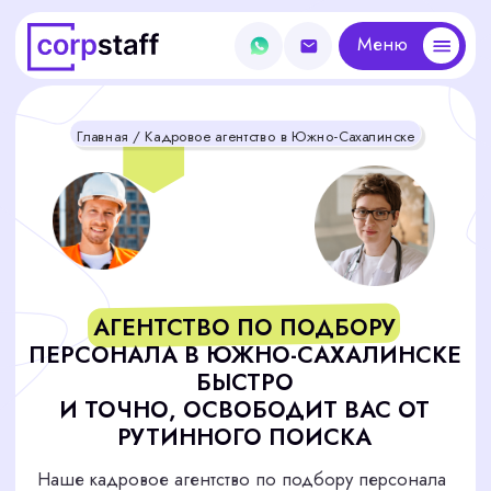
Меню
Меню
Главная
/ Кадровое агентство в Южно-Сахалинске
АГЕНТСТВО ПО ПОДБОРУ
ПЕРСОНАЛА В ЮЖНО-САХАЛИНСКЕ
БЫСТРО
И ТОЧНО, ОСВОБОДИТ ВАС ОТ
РУТИННОГО ПОИСКА
Наше кадровое агентство по подбору персонала
специализируется на поиске и подборе
квалифицированных специалистов для компаний
Южно-Сахалинска любого уровня. Мы помогаем
найти лучших специалистов, обеспечивая
эффективность и надежность вашего бизнеса.
Подобрать сотрудника