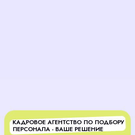
Точный подбор по требованиям
Мы не просто ищем людей, мы подбираем тех,
кто соответствует вашим задачам, культуре
компании и требованиям вакансии.
Гарантия результата
Мы берём на себя полную ответственность за
подбор. Заключив договор, мы гарантируем
вам закрытие вакансии в оговоренные сроки,
освобождая вас от стресса и лишней работы.
Надёжность и прозрачность
кадрового агентства
На всех этапах процесса вы будете в курсе
наших действий. В нашем кадровом агентстве
по подбору персонала предоставляется