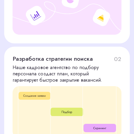
Оставшиеся 70%
после выхода сотрудника
на работу
Дополнительно:
Мы берем на себя размещение вакансий на
ведущих платформах для поиска персонала в
Южно-Сахалинске. Стоимость этой услуги — 10
000 рублей, что позволяет нам расширить охват
и привлечь наиболее квалифицированных
кандидатов для вашей компании в Южно-
Сахалинске.
Вы получаете не только полный цикл подбора
персонала, но и уверенность, что мы
привлекаем лучших специалистов для ваших
задач, используя все доступные ресурсы.
ОСТАВЬТЕ ЗАЯВКУ НА