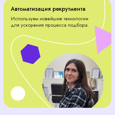
вашего бизнеса.
Управление персоналом
Рекрутеры, специалисты по обучению и
кадровики — они помогут вашему бизнесу
расти и развиваться.
ЧТО ДУМАЮТ
О НАС КЛИЕНТЫ
Не откладывайте решение,
напишите нам прямо сейчас!