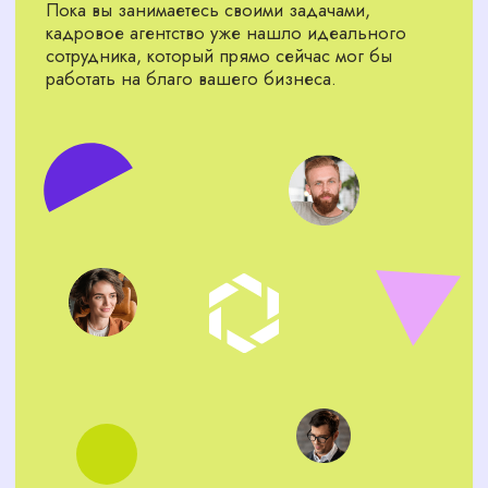
полная отчетность по каждому кандидату.
АРСЕНАЛ НАШЕГО
КАДРОВОГО АГЕНТСТВА —
ПОЛНЫЙ ЦИКЛ ПОДБОРА
И АДАПТАЦИИ ПЕРСОНАЛА
Подбор персонала в Южно-
Сахалинске
Мы находим лучших кандидатов
на рынке Южно-Сахалинска и
делаем это быстро.