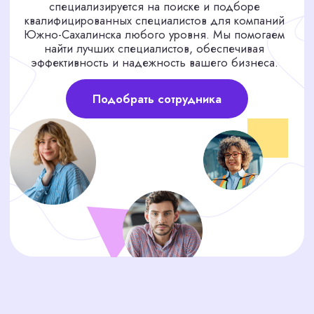
МЫ УЖЕ НАШЛИ
ВАШЕГО СОТРУДНИКА,
ПОКА ВЫ ЕЩЁ ИЩЕТЕ!
Представьте: пока вы тратите время на
бесконечные собеседования и сортировку
резюме, нужный специалист уже мог бы
работать в вашем офисе, решая важные задачи.
Каждый день без нужного сотрудника — это
потерянная прибыль и замедление работы.