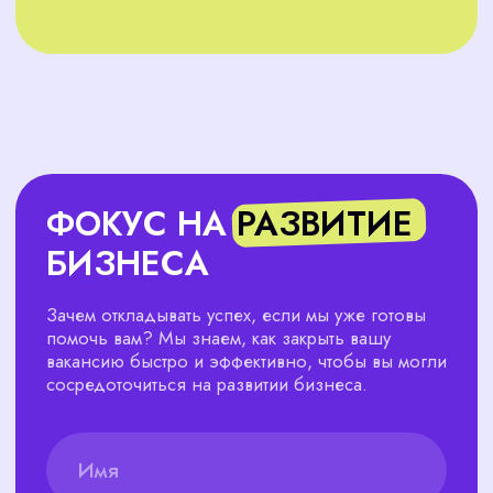
Оценка кандидатов
Проводим глубокий анализ
профессиональных и личностных
качеств каждого кандидата.
Ведение кадрового
делопроизводства (КДП)
Берём на себя кадровую работу,
чтобы вы могли сосредоточиться
на бизнесе.
Адаптация сотрудников
Помогаем новым сотрудникам
быстрее адаптироваться в вашей