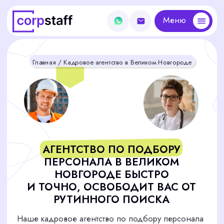
Меню
Меню
Главная
/ Кадровое агентство в Великом Новгороде
АГЕНТСТВО ПО ПОДБОРУ
ПЕРСОНАЛА В ВЕЛИКОМ
НОВГОРОДЕ БЫСТРО
И ТОЧНО, ОСВОБОДИТ ВАС ОТ
РУТИННОГО ПОИСКА
Наше кадровое агентство по подбору персонала
специализируется на поиске и подборе
квалифицированных специалистов для компаний
Великого Новгорода любого уровня. Мы
помогаем найти лучших специалистов,
обеспечивая эффективность и надежность
вашего бизнеса.
Подобрать сотрудника