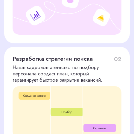
Оставшиеся 70%
после выхода сотрудника
на работу
Дополнительно:
Мы берем на себя размещение вакансий на
ведущих платформах для поиска персонала в
Великом Новгороде. Стоимость этой услуги —
10 000 рублей, что позволяет нам расширить
охват и привлечь наиболее квалифицированных
кандидатов для вашей компании в Великом
Новгороде.
Вы получаете не только полный цикл подбора
персонала, но и уверенность, что мы
привлекаем лучших специалистов для ваших
задач, используя все доступные ресурсы.
ОСТАВЬТЕ ЗАЯВКУ НА