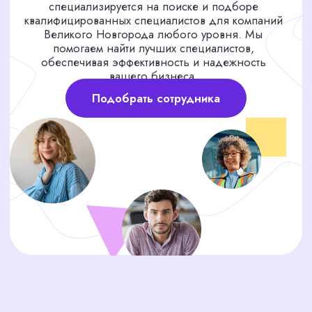
МЫ УЖЕ НАШЛИ
ВАШЕГО СОТРУДНИКА,
ПОКА ВЫ ЕЩЁ ИЩЕТЕ!
Представьте: пока вы тратите время на
бесконечные собеседования и сортировку
резюме, нужный специалист уже мог бы
работать в вашем офисе, решая важные задачи.
Каждый день без нужного сотрудника — это
потерянная прибыль и замедление работы.