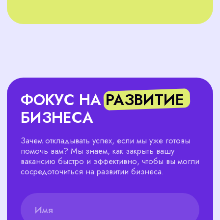
Оценка кандидатов
Проводим глубокий анализ
профессиональных и личностных
качеств каждого кандидата.
Ведение кадрового
делопроизводства (КДП)
Берём на себя кадровую работу,
чтобы вы могли сосредоточиться
на бизнесе.
Адаптация сотрудников
Помогаем новым сотрудникам
быстрее адаптироваться в вашей