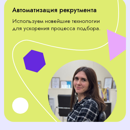
вашего бизнеса.
Управление персоналом
Рекрутеры, специалисты по обучению и
кадровики — они помогут вашему бизнесу
расти и развиваться.
ЧТО ДУМАЮТ
О НАС КЛИЕНТЫ
Не откладывайте решение,
напишите нам прямо сейчас!