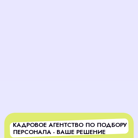
Точный подбор по требованиям
Мы не просто ищем людей, мы подбираем тех,
кто соответствует вашим задачам, культуре
компании и требованиям вакансии.
Гарантия результата
Мы берём на себя полную ответственность за
подбор. Заключив договор, мы гарантируем
вам закрытие вакансии в оговоренные сроки,
освобождая вас от стресса и лишней работы.
Надёжность и прозрачность
кадрового агентства
На всех этапах процесса вы будете в курсе
наших действий. В нашем кадровом агентстве
по подбору персонала предоставляется