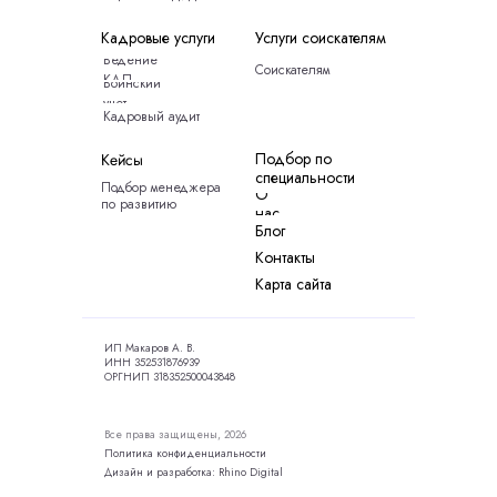
Кадровые услуги
Услуги соискателям
Ведение
Соискателям
КДП
Воинский
учет
Кадровый аудит
Подбор по
Кейсы
специальности
Подбор менеджера
О
по развитию
нас
Блог
Контакты
Карта сайта
ИП Макаров А. В.
ИНН 352531876939
ОРГНИП 318352500043848
Все права защищены, 2026
Политика конфиденциальности
Дизайн и разработка: Rhino Digital