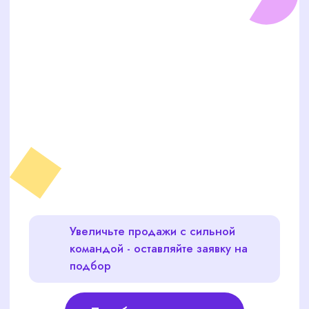
Увеличьте продажи с сильной
командой - оставляйте заявку на
подбор
Подобрать сотрудника
HR-РЕШЕНИЯ ДЛЯ
ВАШЕГО БИЗНЕСА –
БЫСТРО И ЭФФЕКТИВНО
Работаем с компаниями любого масштаба,