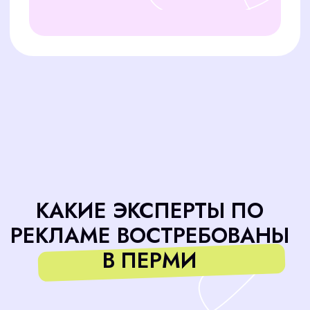
РЕКЛАМЕ
Мы предлагаем выгодные и понятные условия
сотрудничества. Стоимость услуг подбора
персонала по Перми составляет один оклад
нового сотрудника.
30% предоплата
на старте работ
Оставшиеся 70%
после выхода сотрудника
на работу
Дополнительно:
Мы берем на себя размещение вакансий на
ведущих платформах для поиска персонала.
Стоимость этой услуги — 10 000 рублей, что
позволяет нам расширить охват и найти
наиболее квалифицированных кандидатов для
вашей компании.