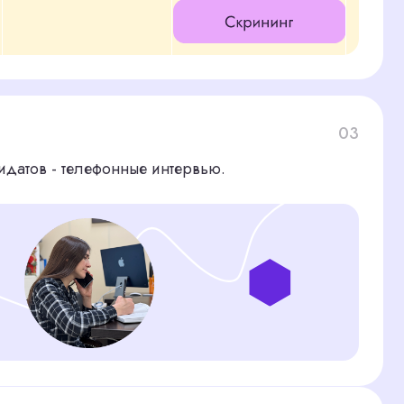
ния
04
запрашиваем рекомендации.