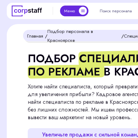
Поиск персонала
Поиск персонала
Подбо
Подбо
Меню
Меню
Подбор персонала в
Главная
/
/
Специалист п
Красноярске
ПОДБОР СПЕЦИАЛИС
ПО РЕКЛАМЕ В КРАСН
Хотите найти специалиста, который превратит рекл
для увеличения прибыли? Кадровое агентство Cor
найти специалиста по рекламе в Красноярске — бы
без лишних сложностей. Мы ищем профессионало
вывести ваш маркетинг на новый уровень.
Увеличьте продажи с сильной командой -
оставляйте заявку на подбор