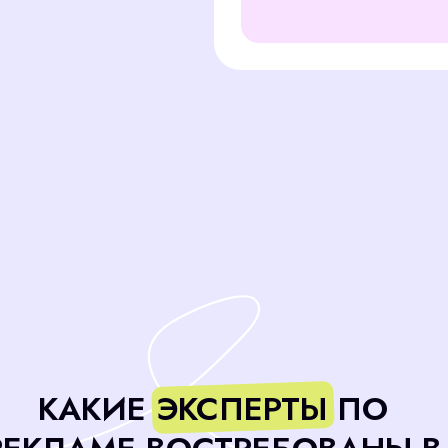
E
КАКИЕ ЭКСПЕРТЫ ПО
З
ЛАМЕ ВОСТРЕБОВАНЫ В
ав
КРАСНОЯРСКЕ
ко
се
PPC-спец
(Специал