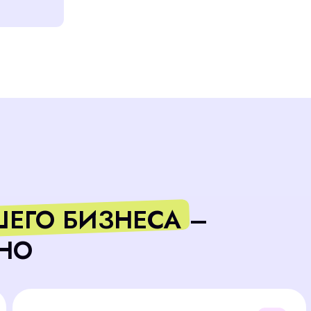
О БИЗНЕСА –
Ра
обес
Гарантия замены — 60 дней
Точный