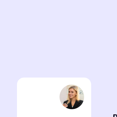
РЕК
Менеджер по рекламе
Отвечает за стратегию
рекламных кампаний,
управляет бюджетами,
планирует продвижение
Таргетолог
Специалист по рекламе в