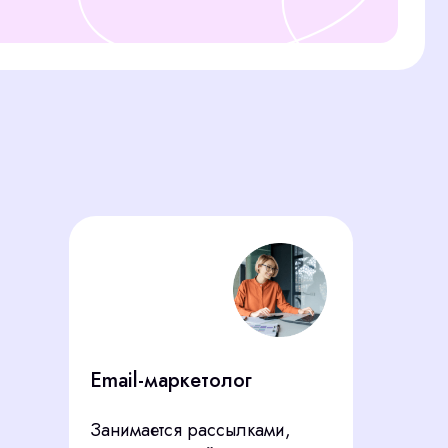
mail-маркетолог
анимается рассылками,
томатизацией
ммуникаций с клиентами,
гментацией базы.
иалист
ист по