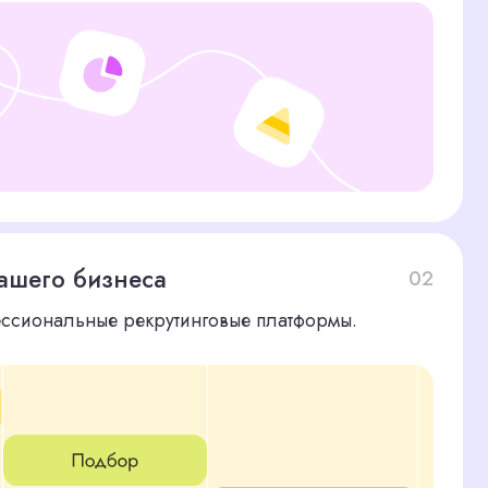
неса
02
 рекрутинговые платформы.
03
ефонные интервью.