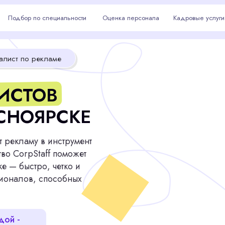
р по специальности
р по специальности
Оценка персонала
Оценка персонала
Кадровые услуги
Кадровые услуги
Красноярс
о рекламе
ТОВ
ОЯРСКЕ
аму в инструмент
pStaff поможет
стро, четко и
в, способных