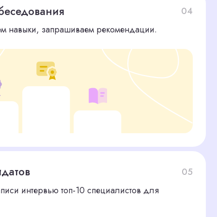
05
ью топ-10 специалистов для
06
результатов работы.