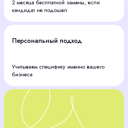
Стоимость подбора = 1 месячный
оклад
Полный цикл работ: поиск, отбор, проверку,
представление кандидатов, сопровождение.
30% — аванс
после согласования заявки
и начала работы
70% — оставшийся платёж
после выхода выбранного вами
кандидата на работу
Дополнительно:
Мы можем разместить вакансии на топовых
платформах за 10 000 рублей, чтобы привлечь
больше кандидатов. Уточните стоимость для
ваших задач прямо сейчас!