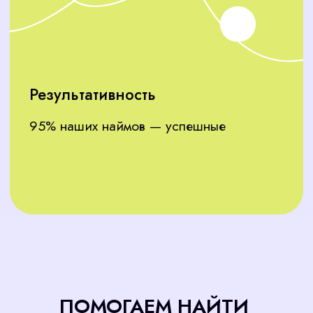
Подобрать сотрудника
ОСТАВЬТЕ ЗАЯВКУ
НА ПОДБОР
ПРОВЕРЕННОГО
КАССИРА
Оставьте заявку на сайте, и мы
свяжемся с вами в течение 15
минут. С CorpStaff вы получите
профессиональный подбор,
гарантию качества и значительную
экономию времени. Предоставьте
поиск нам, и ваш бизнес начнет
работать еще эффективнее!