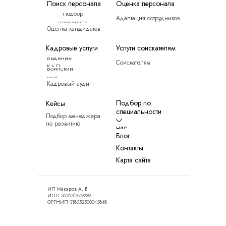
Поиск персонала
Оценка персонала
Подбор
Адаптация сотрудников
персонала
Оценка кандидатов
Кадровые услуги
Услуги соискателям
Ведение
Соискателям
КДП
Воинский
учет
Кадровый аудит
Подбор по
Кейсы
специальности
Подбор менеджера
О
по развитию
нас
Блог
Контакты
Карта сайта
ИП Макаров А. В.
ИНН 352531876939
ОРГНИП 318352500043848