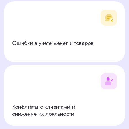
Нарушение кассовой дисциплины
Ухудшение репутации компании
МЫ БЕРЕМ ЭТИ
РИСКИ НА СЕБЯ
Наша услуга подбора включает: глубокий
анализ ваших требований к кандидату, активный
поиск соискателей с релевантным опытом по