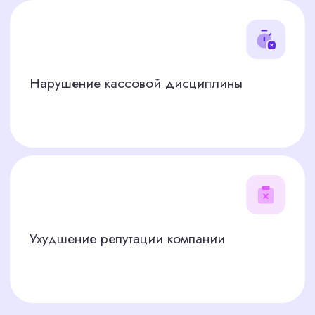
нашей базе и рынку Москвы, тщательное
проведение собеседований и проверку
реальных навыков (работа с кассой, ПО,
стрессоустойчивость), предоставление вам 2−3
лучших, полностью проверенных кандидатов,
поддержку на этапе адаптации нового
сотрудника
НАШ МЕТОД ПОИСКА