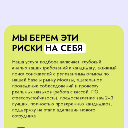
Наш подход — это больше, чем просто
публикация вакансий. Мы тщательно ищем
и отбираем персонал, чтобы вы получили лучших
Подобрать сотрудника
Анализируем специфику
01
Определяем, какой специалист (операционист,
продавец-кассир и т.д.) нужен для вашего
магазина, ресторана, АЗС
Используем все каналы
02
Задействуем собственную базу резюме (более
10 тысяч кандидатов), профессиональные