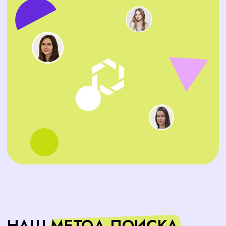
контакты, рекомендации и целевые работные
сайты
Проводим первичный отбор
03
Оцениваем резюме, опыт, мотивацию
Тестируем навыки
04