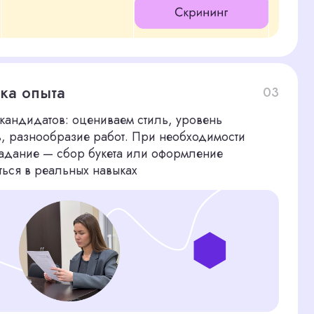
и отбор
04
ем организуем живые или
цениваем не только
жные soft skills