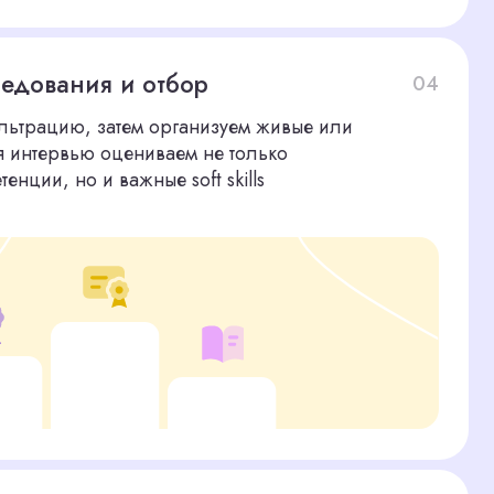
05
андидатов с проверенным
ыми качествами. Вместе с
 подборку его реальных работ
и интервью
даптироваться
06