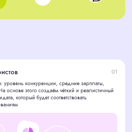
01
нкуренции, средние зарплаты,
го создаём чёткий и реалистичный
 будет соответствовать
у резюме
02
аботными сайтами, а используем
ем целевые вакансии, чтобы