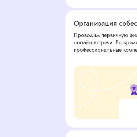
Презентация лучших
Вы получаете 2–3 отобранных нами к
портфолио, опытом, мотивацией и личн
каждым кандидатом мы предоставляем
и комментарии по результатам тестов 
Помощь новому сотруднику а