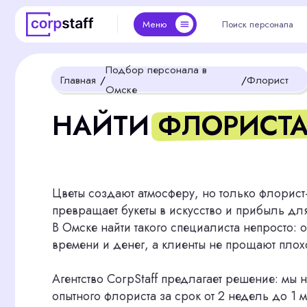
Поиск персонала
Поиск персонала
Подбо
Подбо
Меню
Меню
Подбор персонала в
Главная
/
/
Флорист
Омске
НАЙТИ ФЛОРИСТА В
Цветы создают атмосферу, но только флорист-проф
превращает букеты в искусство и прибыль для ваше
В Омске найти такого специалиста непросто: ошибки
времени и денег, а клиенты не прощают плохого кач
Агентство CorpStaff предлагает решение: мы найдем
опытного флориста за срок от 2 недель до 1 месяца.
готового к работе мастера для цветочного салона, м
мероприятия в любой точке России