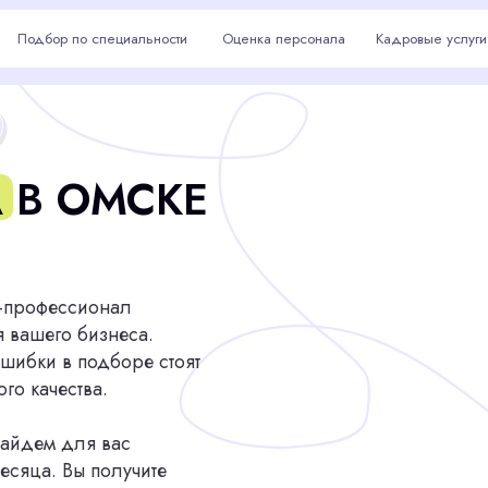
р по специальности
р по специальности
Оценка персонала
Оценка персонала
Кадровые услуги
Кадровые услуги
Омск
 ОМСКЕ
ессионал
го бизнеса.
 в подборе стоят
ества.
 для вас
 Вы получите
агазина или