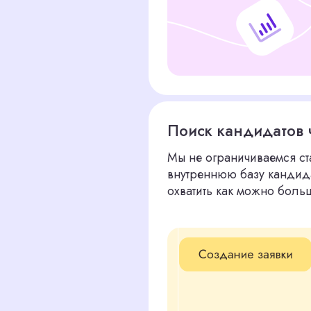
охватить как можно больше соискател
Тщательная проверка опыта
Анализируем портфолио кандидатов: 
исполнения, аккуратность, разнообра
проводим практическое задание — сб
композиции, чтобы убедиться в реаль