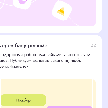
ей
03
оцениваем стиль, уровень
зие работ. При необходимости
ор букета или оформление
ных навыках