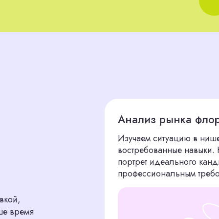
Анализ рынка флористов
Изучаем ситуацию в нише: уровень ко
востребованные навыки. На основе это
портрет идеального кандидата, который
профессиональным требованиям
мя
Поиск кандидатов через баз
Мы не ограничиваемся стандартными р
внутреннюю базу кандидатов. Публику