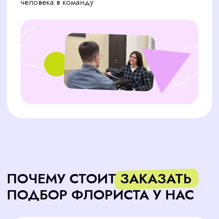
Знание современных
техник и трендов
Мы отбираем флористов, которые владеют
актуальными техниками сборки, работают с
нестандартными формами и материалами и
знают, что сегодня в тренде
Умение создавать
коммерчески успешные
композиции
Кандидаты умеют адаптировать идеи под
бюджет клиента, грамотно подбирать
цветовую палитру и выгодно презентовать
букет, чтобы он вызывал желание купить
здесь и сейчас
Отличные навыки общения
для консультаций и