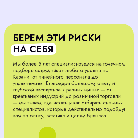
КАК МЫ РАБОТАЕМ:
ПОЛНЫЙ ЦИКЛ ПОДБОРА
ФЛОРИСТА ДЛЯ ВАШЕГО
БИЗНЕСА
Мы находим мастеров, которые справляются с
упаковкой, доставкой и оформлением
композиций, экономя ваше время
Подобрать сотрудника
Анализ рынка флористов
01
Изучаем ситуацию в нише: уровень
конкуренции, средние зарплаты,
востребованные навыки. На основе этого
создаём чёткий и реалистичный портрет
идеального кандидата, который будет
соответствовать профессиональным
требованиям