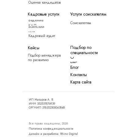
Оценка кандидатов
Кадровые услуги
Услуги соискателям
Ведение
Соискателям
КДП
Воинский
учет
Кадровый аудит
Подбор по
Кейсы
специальности
Подбор менеджера
О
по развитию
нас
Блог
Контакты
Карта сайта
ИП Макаров А. В.
ИНН 352531876939
ОРГНИП 318352500043848
Все права защищены, 2026
Политика конфиденциальности
Дизайн и разработка: Rhino Digital