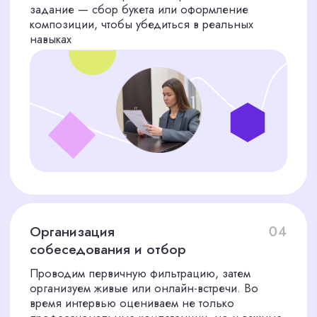
Экономия вашего времени
Мы берем на себя всю рутинную работу:
поиск, отбор, проверку и проведение
первичных собеседований. Вы
встречаетесь только с финалистами
Профессиональная
экспертиза
Мы — не универсальное кадровое
агентство. Наша специализация —
точечный подбор экспертов. Мы
знаем, какими качествами должен
обладать идеальный флорист, и