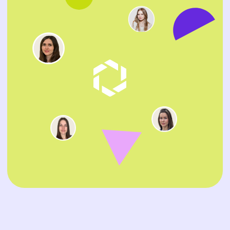
Поиск кандидатов через базу
02
резюме
Мы не ограничиваемся стандартными
работными сайтами, а используем внутреннюю
базу кандидатов. Публикуем целевые вакансии,
чтобы охватить как можно больше соискателей
Тщательная проверка опыта
03