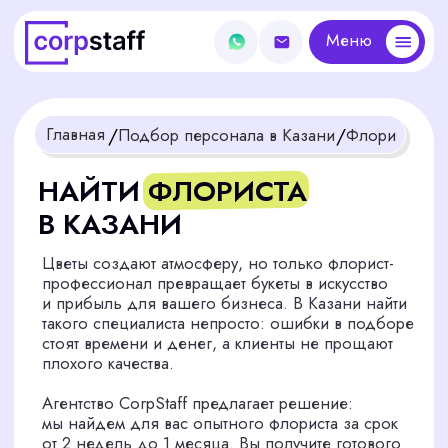
Меню
Меню
/
/
Главная
Подбор персонала в Казани
Флорист
НАЙТИ ФЛОРИСТА
В КАЗАНИ
Цветы создают атмосферу, но только флорист-
профессионал превращает букеты в искусство
и прибыль для вашего бизнеса. В Казани найти
такого специалиста непросто: ошибки в подборе
стоят времени и денег, а клиенты не прощают
плохого качества.
Агентство CorpStaff предлагает решение:
мы найдем для вас опытного флориста за срок
от 2 недель до 1 месяца. Вы получите готового
к работе мастера для цветочного салона,
магазина или мероприятия в любой точке России
Получить бесплатную консультацию