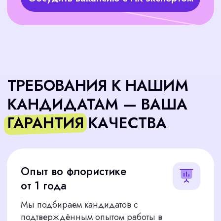
СКОЛЬКО СТОИТ
ПОДБОР ФЛОРИСТА
30%
— предоплата
для старта активного поиска
70% — остаток
после утверждения кандидата
Стоимость — один месячный оклад флориста по
Казани. Оплата делится на два этапа для
вашего удобства
Гарантия:
За 10 000 руб размещаем вакансию
на платформах. Уточните стоимость на
консультации.
Дополнительно:
Если флорист не пройдет испытательный срок
(30 дней), мы найдем ему бесплатную замену