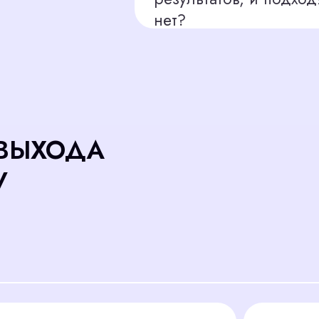
онные
Проведение
вью
собеседований
резюме
10 кандидатов
часов 25 минут
7 часов 30 минут
т на 1 кандидата
45 минут на 1 кандид