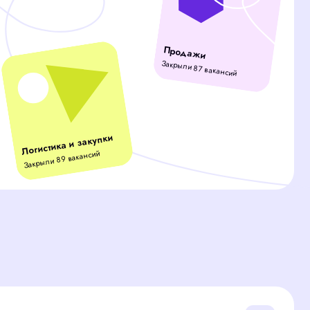
и закупки
акансий
ов вместо