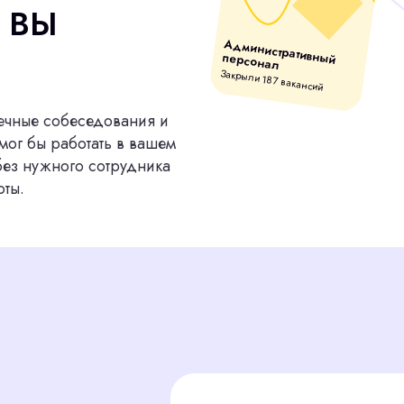
 собеседования и
работать в вашем
ного сотрудника
Логистика 
Закрыли 89 в
Тратите часы на отбор кандидат
работы над бизнесом?