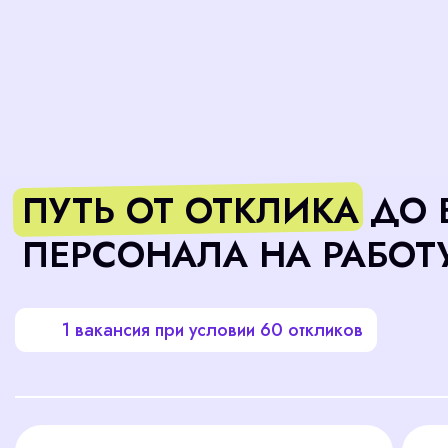
ПЕРСОНАЛА НА РАБОТУ
1 вакансия при условии 60 откликов
Разбор
Телеф
откликов
интер
60 резюме
45 
11 
180 мин
3 минуты на 1 резюме
15 мину