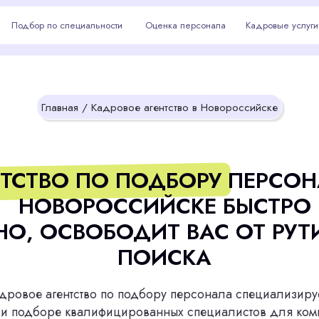
р по специальности
р по специальности
Оценка персонала
Оценка персонала
Кадровые услуги
Кадровые услуги
Новоросси
Главная
/ Кадровое агентство в Новороссийске
ТВО ПО ПОДБОРУ ПЕРСОНАЛА В
ОВОРОССИЙСКЕ БЫСТРО
 ОСВОБОДИТ ВАС ОТ РУТИННОГ
ПОИСКА
 агентство по подбору персонала специализируется на
боре квалифицированных специалистов для компаний
ийска любого уровня. Мы помогаем найти лучших
в, обеспечивая эффективность и надежность вашего