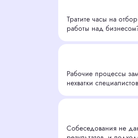
Рабочие процессы замирают из-
нехватки специалистов?
Собеседования не дают нужных
результатов, и подходящего кан
нет?
ЫХОДА