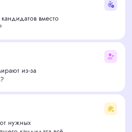
за
дидата всё