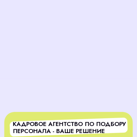
Точный подбор по требованиям
Мы не просто ищем людей, мы подбираем тех,
кто соответствует вашим задачам, культуре
компании и требованиям вакансии.
Гарантия результата
Мы берём на себя полную ответственность за
подбор. Заключив договор, мы гарантируем
вам закрытие вакансии в оговоренные сроки,
освобождая вас от стресса и лишней работы.
Надёжность и прозрачность
кадрового агентства
На всех этапах процесса вы будете в курсе
наших действий. В нашем кадровом агентстве
по подбору персонала предоставляется