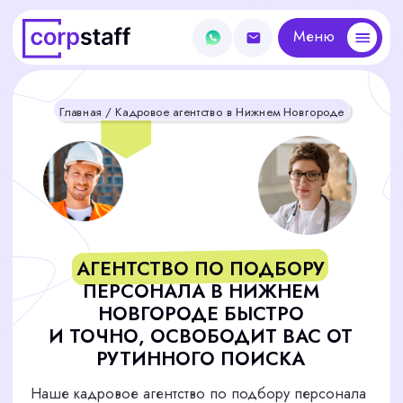
Меню
Меню
Главная
/ Кадровое агентство в Нижнем Новгороде
АГЕНТСТВО ПО ПОДБОРУ
ПЕРСОНАЛА В НИЖНЕМ
НОВГОРОДЕ БЫСТРО
И ТОЧНО, ОСВОБОДИТ ВАС ОТ
РУТИННОГО ПОИСКА
Наше кадровое агентство по подбору персонала
специализируется на поиске и подборе
квалифицированных специалистов для компаний
Нижнего Новгорода любого уровня. Мы
помогаем найти лучших специалистов,
обеспечивая эффективность и надежность
вашего бизнеса.
Подобрать сотрудника