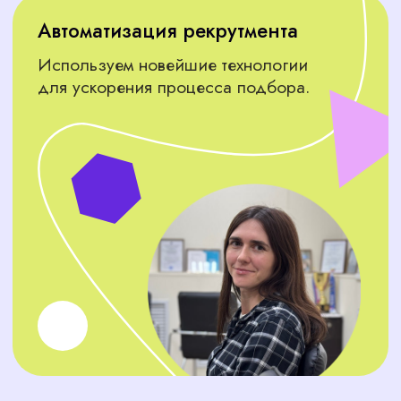
вашего бизнеса.
Управление персоналом
Рекрутеры, специалисты по обучению и
кадровики — они помогут вашему бизнесу
расти и развиваться.
ЧТО ДУМАЮТ
О НАС КЛИЕНТЫ
Не откладывайте решение,
напишите нам прямо сейчас!