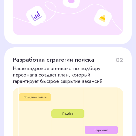
Оставшиеся 70%
после выхода сотрудника
на работу
Дополнительно:
Мы берем на себя размещение вакансий на
ведущих платформах для поиска персонала в
Нижнем Новгороде. Стоимость этой услуги — 10
000 рублей, что позволяет нам расширить охват
и привлечь наиболее квалифицированных
кандидатов для вашей компании в Нижнем
Новгороде.
Вы получаете не только полный цикл подбора
персонала, но и уверенность, что мы
привлекаем лучших специалистов для ваших
задач, используя все доступные ресурсы.
ОСТАВЬТЕ ЗАЯВКУ НА