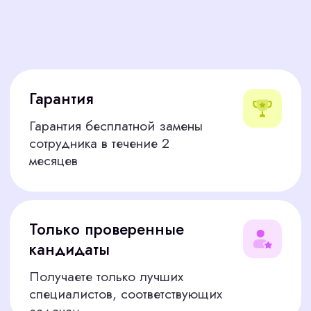
кандидаты
Получаете только лучших
специалистов, соответствующих
задачам
Быстрый подбор
Закрываем вакансию в сжатые сроки
от 5 дней
ПОЧЕМУ ИСКАТЬ
КОНТЕНТ–МЕНЕДЖЕРА
САМОСТОЯТЕЛЬНО —
СЛОЖНО
CorpStaff решает эти проблемы. Берем на себя
процесс: от анализа задач до адаптации
нового сотрудника. Вы получаете