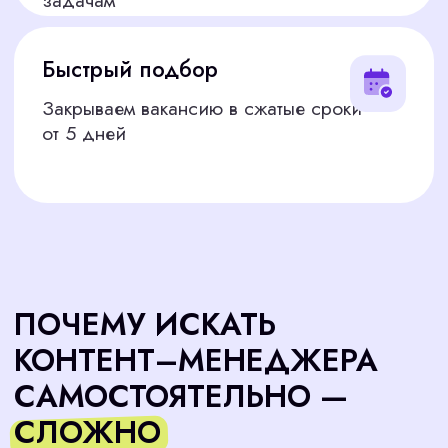
профессионала, который соответствует
требованиям, без лишних затрат времени
МНОГО НЕРЕЛЕВАНТНЫХ
РЕЗЮМЕ
На вакансию откликаются десятки
кандидатов, но лишь единицы
обладают нужными навыками
ДОЛГИЙ ПРОЦЕСС ОТБОРА
Проверка резюме, звонки,
собеседования могут растянуться
на недели
ОШИБКИ НАЙМА
Кандидат может казаться подходящим,