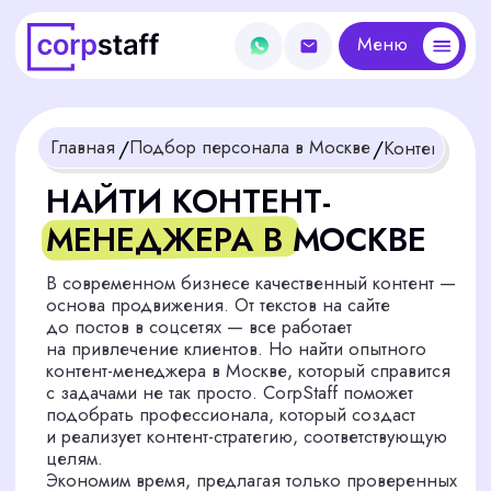
Меню
Меню
/
/
Главная
Подбор персонала в Москве
Контент-менеджер
НАЙТИ КОНТЕНТ-
МЕНЕДЖЕРА В МОСКВЕ
В современном бизнесе качественный контент —
основа продвижения. От текстов на сайте
до постов в соцсетях — все работает
на привлечение клиентов. Но найти опытного
контент-менеджера в Москве, который справится
с задачами не так просто. CorpStaff поможет
подобрать профессионала, который создаст
и реализует контент-стратегию, соответствующую
целям.
Экономим время, предлагая только проверенных
кандидатов, готовых решать задачи бизнеса
Заказать подбор кандидата