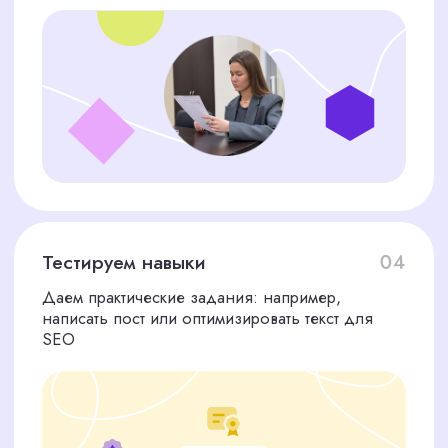
70% — остаток
после выхода специалиста на
работу
Стоимость услуги равна одному месячному
окладу специалиста в Москве. В сумму входит
полный цикл подбора: от анализа задач до
адаптации сотрудника
Дополнительно:
За дополнительную плату (10 000 рублей)
размещаем вакансию на ведущих платформах,
чтобы привлечь больше кандидатов
Получить коммерческое предложение
ЧТО ГОВОРЯТ
НАШИ КЛИЕНТЫ
Мы гордимся тем, что помогаем вам находить лучших