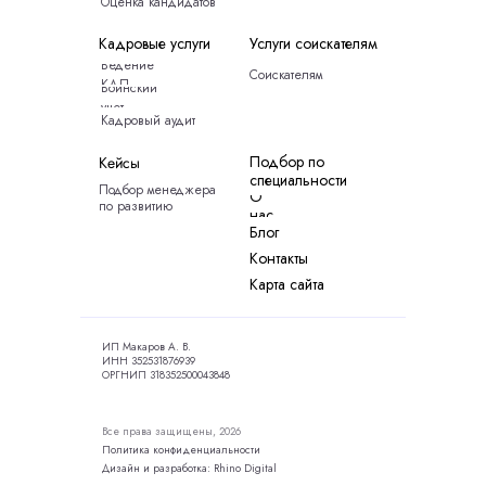
Оценка кандидатов
Кадровые услуги
Услуги соискателям
Ведение
Соискателям
КДП
Воинский
учет
Кадровый аудит
Подбор по
Кейсы
специальности
Подбор менеджера
О
по развитию
нас
Блог
Контакты
Карта сайта
ИП Макаров А. В.
ИНН 352531876939
ОРГНИП 318352500043848
Все права защищены, 2026
Политика конфиденциальности
Дизайн и разработка: Rhino Digital