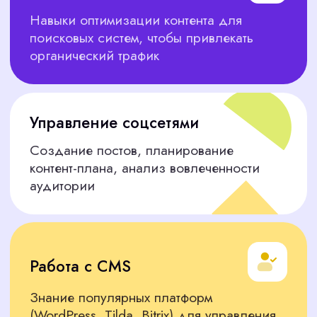
Экономию времени
Берем на себя анализ резюме, звонки,
тесты и собеседования, чтобы вы
сосредоточились на бизнесе
Проверка навыков перед
собеседованием
Не просто собираем резюме, а тестируем
кандидатов, чтобы убедиться в
компетенциях. Вы встречаетесь только
с теми, кто подходит под задачи
Доступ к скрытым талантам
Лучшие специалисты редко ищут работу
через общедоступные платформы.
Используем прямой хантинг,
профессиональные сообщества и базы