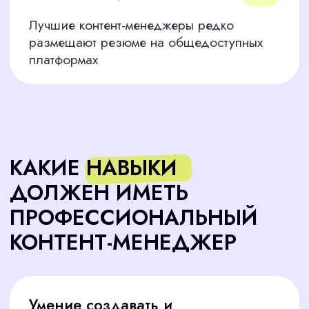
Создание постов, планирование
контент-плана, анализ вовлеченности
аудитории
Работа с CMS
Знание популярных платформ
(WordPress, Tilda, Bitrix) для управления
сайтом
Работа с аналитикой
Умение анализировать метрики
(Google Analytics, Яндекс.Метрика)
для оценки эффективности контента
Креативность