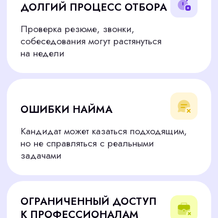
редактировать тексты
От рекламных постов до SEO-статей —
контент-менеджер должен писать четко,
грамотно и с учетом целевой аудитории
Понимание SEO
Навыки оптимизации контента для
поисковых систем, чтобы привлекать
органический трафик
Управление соцсетями