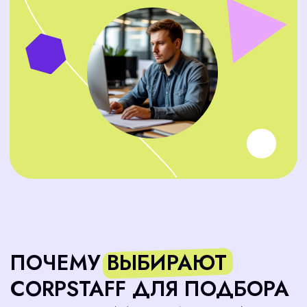
Анализируем задачи
01
Уточняем, какие цели ставите перед контент-
менеджером: от управления сайтом до
продвижения в соцсетях
Ищем кандидатов
02
Используем разные каналы: от
профессиональных платформ до прямых
контактов с экспертами