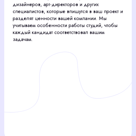
КАКИХ ПРОФЕССИОНАЛОВ
МЫ НАХОДИМ?
С CorpStaff вы закроете вакансии
любого уровня сложности для вашей
дизайн-студии в Москве. Мы подбираем
специалистов, которые привносят
свежие идеи и повышают ценность
вашего бренда.
ГРАФИЧЕСКИЕ ДИЗАЙНЕРЫ
ДЛЯ ЯРКИХ РЕШЕНИЙ
Графические дизайнеры создают визуальные
образы, которые привлекают клиентов и выделяют
вашу студию. Мы находим специалистов с опытом в
брендинге, рекламе и упаковке. Они владеют
современными инструментами и следят за
трендами дизайна. Каждый кандидат проходит
проверку портфолио и навыков, чтобы вы получили
профессионала для ваших задач.