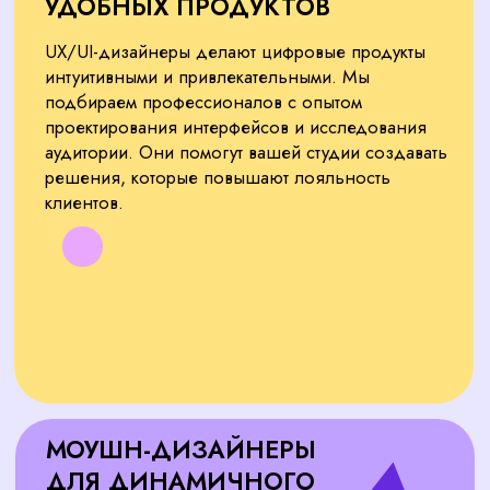
ПОЧЕМУ ВЫБИРАЮТ
CORPSTAFF ДЛЯ
ПОДБОРА?
Дизайн-студии доверяют нам за скорость,
точность и надежность в подборе
сотрудников. Мы экономим ваше время и
обеспечиваем команду, которая повышает
ценность вашей студии. Вот что вы получаете,
работая с нами:
Быстрый поиск
Первые кандидаты появляются через 3–5
дней благодаря базе из 10 000+
специалистов в Москве. Сложные
вакансии, такие как арт-директоры,
закрываем за 7–12 дней.