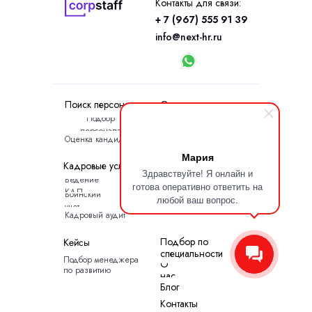
Контакты для связи:
+ 7 (967) 555 91 39
info@next-hr.ru
Поиск персонала
Оценка персонала
Подбор
Адаптация сотрудников
персонала
Оценка кандидатов
Мария
Кадровые услуги
Услуги соискателям
Здравствуйте! Я онлайн и
Ведение
Соискателям
готова оперативно ответить на
КДП
Воинский
любой ваш вопрос.
учет
Кадровый аудит
Подбор по
Кейсы
специальности
Подбор менеджера
О
по развитию
нас
Блог
Контакты