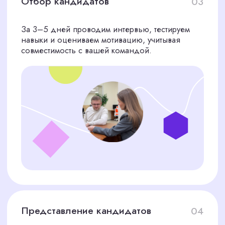
МЫ УСТРАНЯЕМ
ЭТИ РИСКИ
С CorpStaff таких рисков не будет. Мы
используем проверенные каналы поиска,
глубокую оценку и тестирование, чтобы найти
специалистов, которые впишутся в вашу дизайн-
студию.
Рассчитать стоимость подбора
персонала