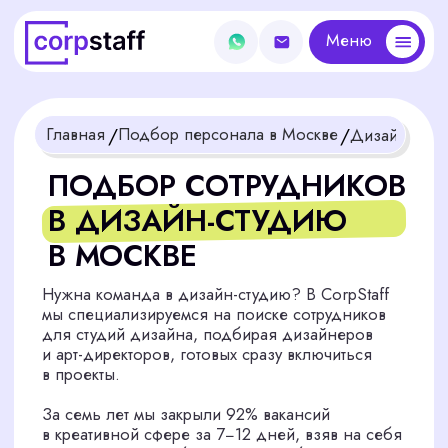
Меню
Меню
/
/
Главная
Подбор персонала в Москве
Дизайн-студия
ПОДБОР СОТРУДНИКОВ
В ДИЗАЙН-СТУДИЮ
В МОСКВЕ
Нужна команда в дизайн-студию? В CorpStaff
мы специализируемся на поиске сотрудников
для студий дизайна, подбирая дизайнеров
и арт-директоров, готовых сразу включиться
в проекты.
За семь лет мы закрыли 92% вакансий
в креативной сфере за 7−12 дней, взяв на себя
весь процесс подбора. Хотите собрать команду,
которая выведет вашу студию на новый уровень?
Начните с нами уже сегодня.
Получить бесплатную консультацию