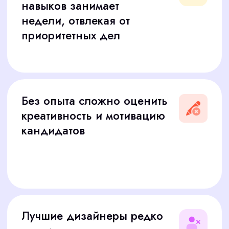
ПРОФЕССИОНАЛОВ
Для поиска специалистов с редкими навыками,
таких как моушн-дизайнеры или арт-директоры,
за 12 000 ₽ подключаем премиум-платформы,
чтобы привлечь больше профессионалов.
30% — аванс
после согласования заявки
и начала работы
70% — оставшийся платёж
после выхода выбранного вами
кандидата на работу
Дополнительно:
Если кандидат не пройдет испытательный срок
(1−3 месяца), мы найдем замену бесплатно.