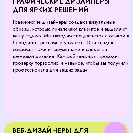
УДОБНЫХ ПРОДУКТОВ
UX/UI-дизайнеры делают цифровые продукты
интуитивными и привлекательными. Мы
подбираем профессионалов с опытом
проектирования интерфейсов и исследования
аудитории. Они помогут вашей студии создавать
решения, которые повышают лояльность
клиентов.
МОУШН-ДИЗАЙНЕРЫ
ДЛЯ ДИНАМИЧНОГО
КОНТЕНТА
Моушн-дизайнеры оживляют идеи через
анимацию и видео. С CorpStaff вы найдете
специалистов, владеющих After Effects, Cinema
4D и другими инструментами. Их работа усилит
ваши проекты в рекламе, соцсетях или
мультимедиа.