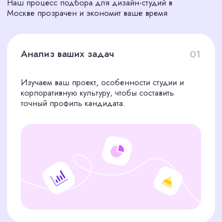
трудностям:
Большинство резюме
не подходят для задач
проекта или студии
Проверка портфолио и
навыков занимает
недели, отвлекая от
приоритетных дел
Без опыта сложно оценить
креативность и мотивацию
кандидатов