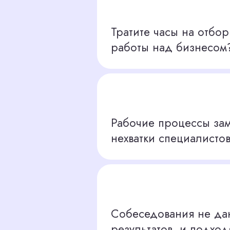
Рабочие процессы замирают из-
нехватки специалистов?
Собеседования не дают нужных
результатов, и подходящего кан
нет?
ЫХОДА