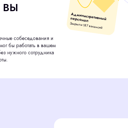
 собеседования и
работать в вашем
ного сотрудника
Логистика 
Закрыли 89 в
Тратите часы на отбор кандидат
работы над бизнесом?