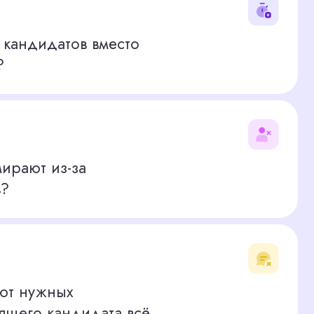
за
дидата всё