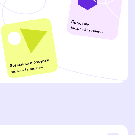
и закупки
акансий
ов вместо