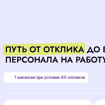
ПЕРСОНАЛА НА РАБОТУ
1 вакансия при условии 60 откликов
Разбор
Телеф
откликов
интер
60 резюме
45 
11 
180 мин
3 минуты на 1 резюме
15 мину