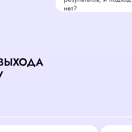
онные
Проведение
вью
собеседований
резюме
10 кандидатов
часов 25 минут
7 часов 30 минут
т на 1 кандидата
45 минут на 1 кандид