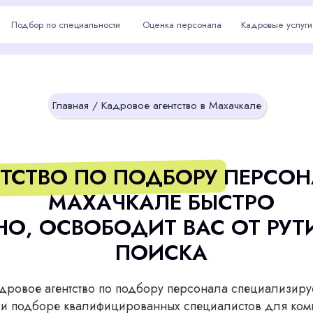
р по специальности
р по специальности
Оценка персонала
Оценка персонала
Кадровые услуги
Кадровые услуги
Махачкал
Главная
/ Кадровое агентство в Махачкале
ТВО ПО ПОДБОРУ ПЕРСОНАЛА В
МАХАЧКАЛЕ БЫСТРО
 ОСВОБОДИТ ВАС ОТ РУТИННОГ
ПОИСКА
 агентство по подбору персонала специализируется на
боре квалифицированных специалистов для компаний
ого уровня. Мы помогаем найти лучших специалистов,
вая эффективность и надежность вашего бизнеса.