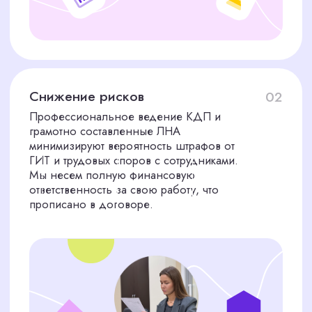
НАС КЛИЕНТЫ
Не откладывайте решение,
напишите нам прямо сейчас!
ГОТОВЫ
К
СОТРУДНИЧЕСТВУ?
Сэкономьте до 40% на штатном кадровике и
забудьте о штрафах. Избавьте ваш бизнес в
Красноярске от кадровой рутины. Наведем
порядок, минимизируем риски и сэкономим ваши
ресурсы.