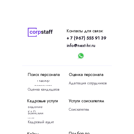
Контакты для связи:
+ 7 (967) 555 91 39
info@next-hr.ru
Поиск персонала
Оценка персонала
Подбор
Адаптация сотрудников
персонала
Оценка кандидатов
Кадровые услуги
Услуги соискателям
Ведение
Соискателям
КДП
Воинский
учет
Кадровый аудит
Подбор по
Кейсы