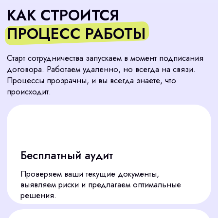
Тариф "Премиум" (от 15 чел.)
17 900
от
руб./чел.
Введение КДП
Разработка ЛНА
Воинский учет
Консультации - безлимитно.
Заказать консультацию
Разовые услуги
7 000
от
руб.