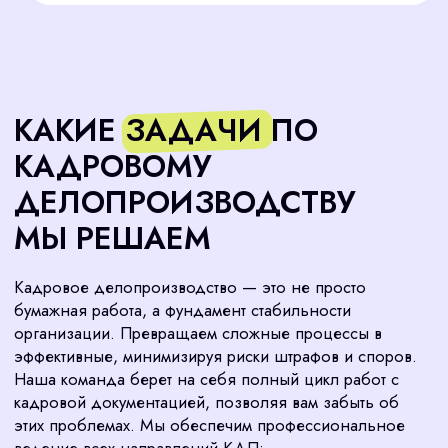
Формирование и ведение личных дел и
карточек Т-2.
Текущее кадровое
администрирование
Оформление всех видов отпусков
(ежегодный, без сохранения з/п, учебный,
по уходу за ребенком).
Составление и контроль графика отпусков.
Оформление и учет больничных листов.
Подготовка документов для служебных
командировок.
Ведение табеля учета рабочего времени.
Специализированные
задачи
Разработка локальных нормативных актов
(ЛНА): правила внутреннего трудового
распорядка (ПВТР), положение об оплате
труда, положение о защите персональных
данных и др.
Ведение воинского учета в организации в