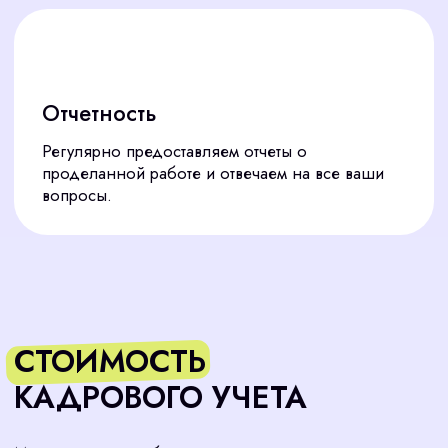
Мы не просто оформляем документы. Мы
становимся надежным партнером, который
несет ответственность за результат и работает на
вашу безопасность и эффективность.
Подобрать сотрудника
Экспертиза и актуальность
01
Более 7 лет опыта в кадровом
администрировании. Наши специалисты
всегда в курсе последних изменений
законодательства, поэтому ваши документы
будут в надежных руках.