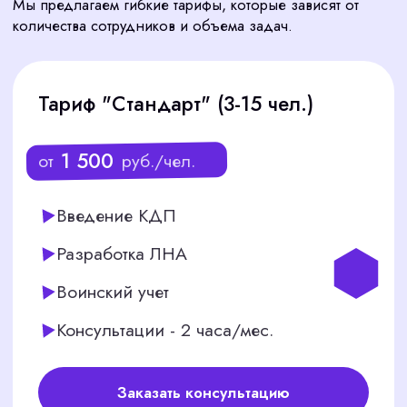
Снижение рисков
02
Профессиональное ведение КДП и
грамотно составленные ЛНА
минимизируют вероятность штрафов от
ГИТ и трудовых споров с сотрудниками.
Мы несем полную финансовую
ответственность за свою работу, что
прописано в договоре.
Экономия ваших ресурсов
03
Аутсорсинг КДП — это выгоднее и
эффективнее, чем содержать штатного
кадровика. Вы экономите на зарплате,
налогах, обучении и оборудовании
рабочего места.