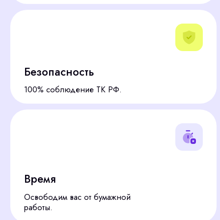
КАКИЕ ЗАДАЧИ ПО
КАДРОВОМУ
ДЕЛОПРОИЗВОДСТВУ
МЫ РЕШАЕМ
Кадровое делопроизводство — это не просто
бумажная работа, а фундамент стабильности
организации. Превращаем сложные процессы в
эффективные, минимизируя риски штрафов и споров.
Наша команда берет на себя полный цикл работ с
кадровой документацией, позволяя вам забыть об
этих проблемах. Мы обеспечим профессиональное
ведение всех направлений КДП:
Оформление трудовых
отношений
Подготовка трудовых договоров (включая
срочные) и дополнительных соглашений.
Оформление приказов о приеме на работу,
переводе, увольнении каждого
сотрудника.
Ведение и хранение бумажных и
электронных трудовых книжек (ЭТК).