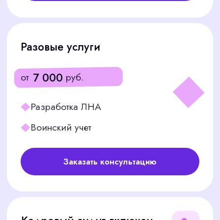
Фокус на вашем бизнесе
05
Мы забираем на себя всю бумажную
рутину, чтобы вы могли сосредоточиться
на главной задаче — развитии вашей
компании.
Абсолютная
06
конфиденциальность
Мы гарантируем полную сохранность и
корректность ваших кадровых данных,
подписывая соглашение о неразглашении
(NDA).
Конфиденциальность