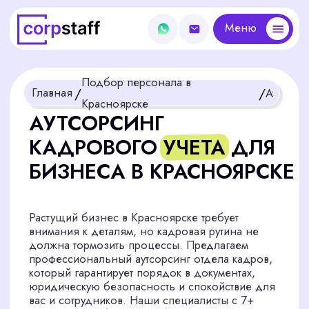
Меню
Меню
Подбор персонала в
/
/
Главная
Аутсорсинг кадрового учета и 
Красноярске
АУТСОРСИНГ
КАДРОВОГО УЧЕТА ДЛЯ
БИЗНЕСА В КРАСНОЯРСКЕ
Растущий бизнес в Красноярске требует
внимания к деталям, но кадровая рутина не
должна тормозить процессы. Предлагаем
профессиональный аутсорсинг отдела кадров,
который гарантирует порядок в документах,
юридическую безопасность и спокойствие для
вас и сотрудников. Наши специалисты с 7+
годами опыта берут на себя хлопоты по
кадровому делопроизводству, позволяя
сосредоточиться на развитии компании. Хотите
узнать стоимость? Рассчитайте цену, услуги
начинаются от 1 500 рублей за сотрудника в
месяц, а кадровый аудит для новых клиентов -
бесплатно!