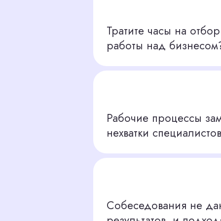
Рабочие процессы замирают из-
нехватки специалистов?
Собеседования не дают нужных
результатов, и подходящего кан
нет?
ЫХОДА