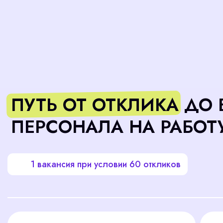
ПЕРСОНАЛА НА РАБОТУ
1 вакансия при условии 60 откликов
Разбор
Телеф
откликов
интер
60 резюме
45 
11 
180 мин
3 минуты на 1 резюме
15 мину