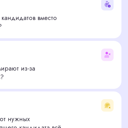
за
дидата всё