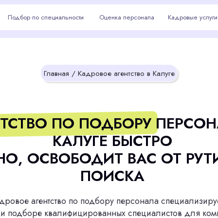
р по специальности
р по специальности
Оценка персонала
Оценка персонала
Кадровые услуги
Кадровые услуги
Калуга
Главная
/ Кадровое агентство в Калуге
ТВО ПО ПОДБОРУ ПЕРСОНАЛА В
КАЛУГЕ БЫСТРО
 ОСВОБОДИТ ВАС ОТ РУТИННОГ
ПОИСКА
 агентство по подбору персонала специализируется на
боре квалифицированных специалистов для компаний
го уровня. Мы помогаем найти лучших специалистов,
вая эффективность и надежность вашего бизнеса.