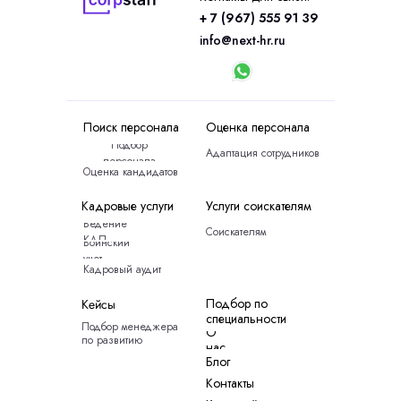
+ 7 (967) 555 91 39
info@next-hr.ru
Поиск персонала
Оценка персонала
Подбор
Адаптация сотрудников
персонала
Оценка кандидатов
Кадровые услуги
Услуги соискателям
Ведение
Соискателям
КДП
Воинский
учет
Кадровый аудит
Подбор по
Кейсы
специальности
Подбор менеджера
О
по развитию
нас
Блог
Контакты